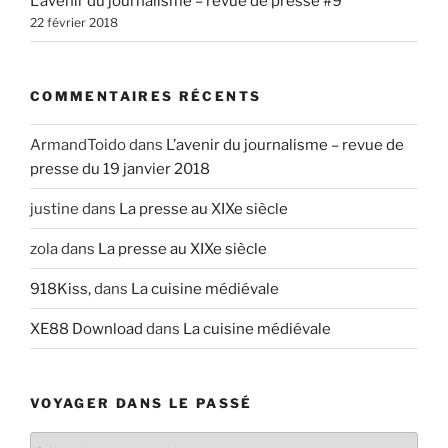
L’avenir du journalisme – revue de presse #9
22 février 2018
COMMENTAIRES RÉCENTS
ArmandToido
dans
L’avenir du journalisme – revue de
presse du 19 janvier 2018
justine
dans
La presse au XIXe siècle
zola
dans
La presse au XIXe siècle
918Kiss,
dans
La cuisine médiévale
XE88 Download
dans
La cuisine médiévale
VOYAGER DANS LE PASSÉ
V