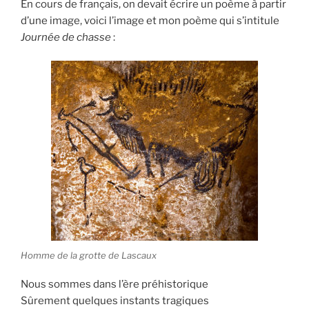
En cours de français, on devait écrire un poème à partir
I
É
d’une image, voici l’image et mon poème qui s’intitule
L
Journée de chasse
:
E
Homme de la grotte de Lascaux
Nous sommes dans l’ère préhistorique
Sûrement quelques instants tragiques