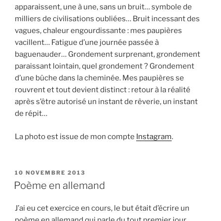
apparaissent, une à une, sans un bruit… symbole de
milliers de civilisations oubliées… Bruit incessant des
vagues, chaleur engourdissante : mes paupières
vacillent… Fatigue d’une journée passée à
baguenauder… Grondement surprenant, grondement
paraissant lointain, quel grondement ? Grondement
d’une bûche dans la cheminée. Mes paupières se
rouvrent et tout devient distinct : retour à la réalité
après s’être autorisé un instant de rêverie, un instant
de répit…
La photo est issue de mon compte
Instagram
.
P
10 NOVEMBRE 2013
U
Poème en allemand
B
L
J’ai eu cet exercice en cours, le but était d’écrire un
I
É
poème en allemand qui parle du tout premier jour