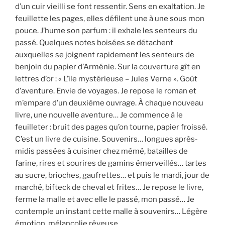
d’un cuir vieilli se font ressentir. Sens en exaltation. Je
feuillette les pages, elles défilent une à une sous mon
pouce. J’hume son parfum : il exhale les senteurs du
passé. Quelques notes boisées se détachent
auxquelles se joignent rapidement les senteurs de
benjoin du papier d’Arménie. Sur la couverture gît en
lettres d’or : « L’île mystérieuse – Jules Verne ». Goût
d’aventure. Envie de voyages. Je repose le roman et
m’empare d’un deuxième ouvrage. À chaque nouveau
livre, une nouvelle aventure… Je commence à le
feuilleter : bruit des pages qu’on tourne, papier froissé.
C’est un livre de cuisine. Souvenirs… longues après-
midis passées à cuisiner chez mémé, batailles de
farine, rires et sourires de gamins émerveillés… tartes
au sucre, brioches, gaufrettes… et puis le mardi, jour de
marché, bifteck de cheval et frites… Je repose le livre,
ferme la malle et avec elle le passé, mon passé… Je
contemple un instant cette malle à souvenirs… Légère
émotion, mélancolie rêveuse…