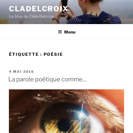
A
CLADELCROIX
l
Le blog de Clara Delcroix
l
e
r
Menu
a
u
c
ÉTIQUETTE :
POÉSIE
o
n
P
4 MAI 2016
t
U
La parole poétique comme…
e
B
L
n
I
u
É
p
L
E
r
i
n
c