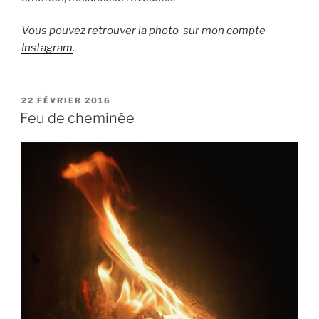
Vous pouvez retrouver la photo sur mon compte
Instagram
.
P
22 FÉVRIER 2016
U
Feu de cheminée
B
L
I
É
L
E