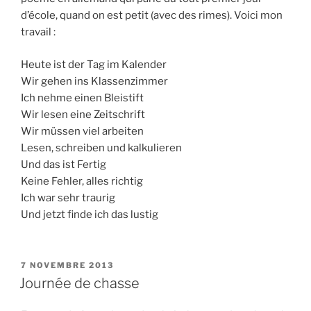
L
d’école, quand on est petit (avec des rimes). Voici mon
E
travail :
Heute ist der Tag im Kalender
Wir gehen ins Klassenzimmer
Ich nehme einen Bleistift
Wir lesen eine Zeitschrift
Wir müssen viel arbeiten
Lesen, schreiben und kalkulieren
Und das ist Fertig
Keine Fehler, alles richtig
Ich war sehr traurig
Und jetzt finde ich das lustig
P
7 NOVEMBRE 2013
U
Journée de chasse
B
L