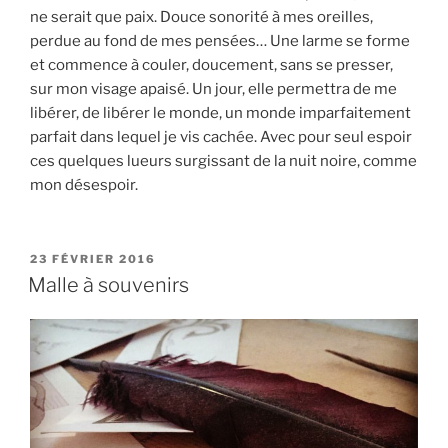
ne serait que paix. Douce sonorité à mes oreilles,
perdue au fond de mes pensées… Une larme se forme
et commence à couler, doucement, sans se presser,
sur mon visage apaisé. Un jour, elle permettra de me
libérer, de libérer le monde, un monde imparfaitement
parfait dans lequel je vis cachée. Avec pour seul espoir
ces quelques lueurs surgissant de la nuit noire, comme
mon désespoir.
P
23 FÉVRIER 2016
U
Malle à souvenirs
B
L
I
É
L
E