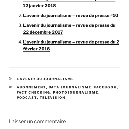
12 janvier 2018
L’avenir du journalisme – revue de presse #10
L’avenir du journalisme – revue de presse du
22 décembre 2017
L’avenir du journalisme – revue de presse du 2
février 2018
C
L'AVENIR DU JOURNALISME
A
É
ABONNEMENT
,
DATA JOURNALISME
,
FACEBOOK
,
T
T
FACT CHECKING
,
PHOTOJOURNALISME
,
É
I
PODCAST
,
TÉLÉVISION
G
Q
O
U
R
E
I
T
E
Laisser un commentaire
T
S
E