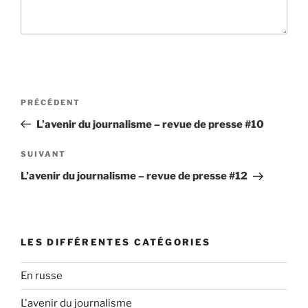
N
A
PRÉCÉDENT
a
r
L’avenir du journalisme – revue de presse #10
v
t
i
i
A
SUIVANT
g
c
r
L’avenir du journalisme – revue de presse #12
l
t
a
e
i
t
p
c
i
r
l
LES DIFFÉRENTES CATÉGORIES
o
é
e
n
c
s
En russe
d
é
u
d
L'avenir du journalisme
i
e