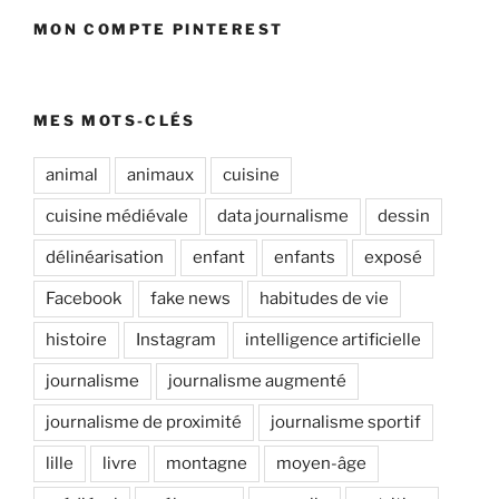
MON COMPTE PINTEREST
MES MOTS-CLÉS
animal
animaux
cuisine
cuisine médiévale
data journalisme
dessin
délinéarisation
enfant
enfants
exposé
Facebook
fake news
habitudes de vie
histoire
Instagram
intelligence artificielle
journalisme
journalisme augmenté
journalisme de proximité
journalisme sportif
lille
livre
montagne
moyen-âge