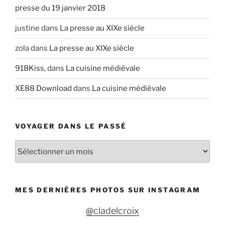
presse du 19 janvier 2018
justine
dans
La presse au XIXe siècle
zola
dans
La presse au XIXe siècle
918Kiss,
dans
La cuisine médiévale
XE88 Download
dans
La cuisine médiévale
VOYAGER DANS LE PASSÉ
V
o
y
a
MES DERNIÈRES PHOTOS SUR INSTAGRAM
g
e
@cladelcroix
r