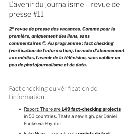
U
L’avenir du journalisme – revue de
i
B
L
presse #11
p
I
a
É
l
e
L
2
revue de presse des vacances. Comme pour la
E
première, uniquement des liens, sans
commentaires
😉
Au programme : fact checking
(vérification de l’information), formule d’abonnement
aux médias, l’avenir de la télévision, sans oublier un
peu de photojournalisme et de data.
Fact checking ou vérification de
l’information
Report: There are
149 fact-checking projects
in 53 countries. That’s a new high.
par Daniel
Funke via Poynter
Fake News : le nombre de
projets de fact-