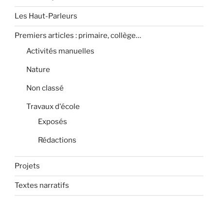
e
v
l
Les Haut-Parleurs
n
a
’
t
n
Premiers articles : primaire, collège…
a
t
Activités manuelles
r
t
Nature
i
Non classé
c
l
Travaux d'école
e
Exposés
Rédactions
Projets
Textes narratifs