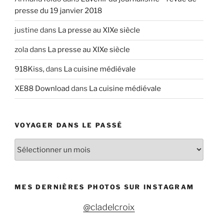
presse du 19 janvier 2018
justine
dans
La presse au XIXe siècle
zola
dans
La presse au XIXe siècle
918Kiss,
dans
La cuisine médiévale
XE88 Download
dans
La cuisine médiévale
VOYAGER DANS LE PASSÉ
V
o
y
a
MES DERNIÈRES PHOTOS SUR INSTAGRAM
g
e
@cladelcroix
r