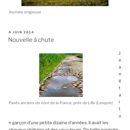
Journée orageuse
P
8 JUIN 2014
U
Nouvelle à chute
B
L
J
I
É
e
L
a
E
n
é
t
a
i
Pavés anciens du nord de la France, près de Lille (Lesquin)
t
u
n garçon d’une petite dizaine d’années. Il avait les
cheveux châtains et des yeux bruns. De taille normale,