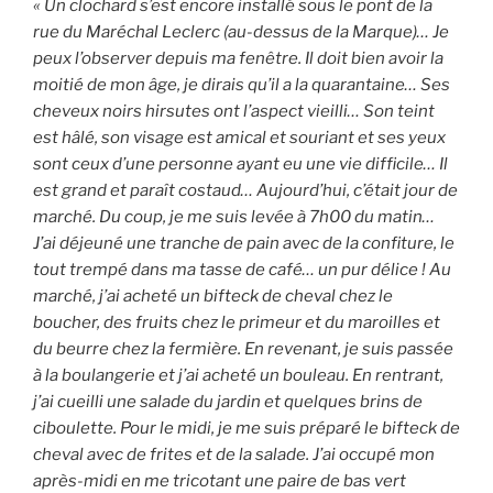
« Un clochard s’est encore installé sous le pont de la
rue du Maréchal Leclerc (au-dessus de la Marque)… Je
peux l’observer depuis ma fenêtre. Il doit bien avoir la
moitié de mon âge, je dirais qu’il a la quarantaine… Ses
cheveux noirs hirsutes ont l’aspect vieilli… Son teint
est hâlé, son visage est amical et souriant et ses yeux
sont ceux d’une personne ayant eu une vie difficile… Il
est grand et paraît costaud… Aujourd’hui, c’était jour de
marché. Du coup, je me suis levée à 7h00 du matin…
J’ai déjeuné une tranche de pain avec de la confiture, le
tout trempé dans ma tasse de café… un pur délice ! Au
marché, j’ai acheté un bifteck de cheval chez le
boucher, des fruits chez le primeur et du maroilles et
du beurre chez la fermière. En revenant, je suis passée
à la boulangerie et j’ai acheté un bouleau. En rentrant,
j’ai cueilli une salade du jardin et quelques brins de
ciboulette. Pour le midi, je me suis préparé le bifteck de
cheval avec de frites et de la salade. J’ai occupé mon
après-midi en me tricotant une paire de bas vert