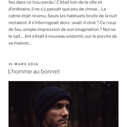
feu dans ce trou perdu ! C’était loin de la ville et
d’ordinaire, il ne s’y passait que peu de chose… Le
calme était revenu. Seuls les habituels bruits de la nuit
restaient. Il s’interrogeait alors : avait-il rêvé ? Ce coup
de feu, simple impression de son imagination ? Nul ne
le sait… Jim s’était à nouveau endormi, sur le porche de
sa maison…
P
21 MARS 2016
U
L’homme au bonnet
B
L
I
É
L
E