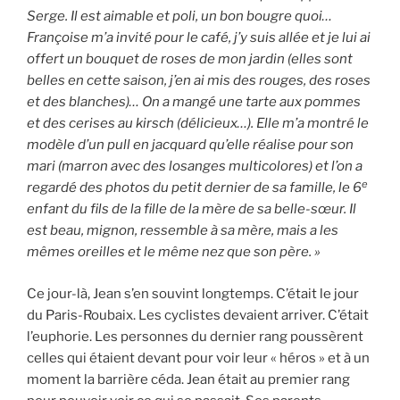
Serge. Il est aimable et poli, un bon bougre quoi…
Françoise m’a invité pour le café, j’y suis allée et je lui ai
offert un bouquet de roses de mon jardin (elles sont
belles en cette saison, j’en ai mis des rouges, des roses
et des blanches)… On a mangé une tarte aux pommes
et des cerises au kirsch (délicieux…). Elle m’a montré le
modèle d’un pull en jacquard qu’elle réalise pour son
mari (marron avec des losanges multicolores) et l’on a
e
regardé des photos du petit dernier de sa famille, le 6
enfant du fils de la fille de la mère de sa belle-sœur. Il
est beau, mignon, ressemble à sa mère, mais a les
mêmes oreilles et le même nez que son père. »
Ce jour-là, Jean s’en souvint longtemps. C’était le jour
du Paris-Roubaix. Les cyclistes devaient arriver. C’était
l’euphorie. Les personnes du dernier rang poussèrent
celles qui étaient devant pour voir leur « héros » et à un
moment la barrière céda. Jean était au premier rang