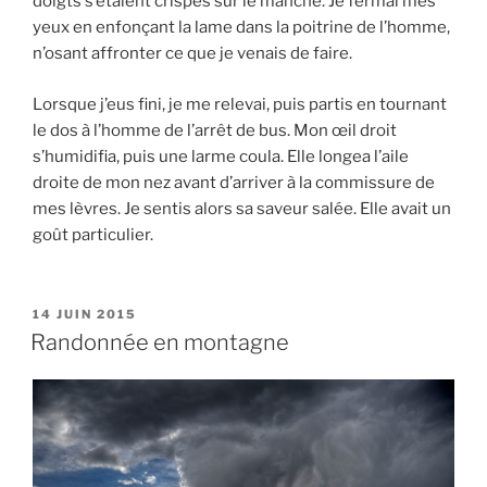
doigts s’étaient crispés sur le manche. Je fermai mes
yeux en enfonçant la lame dans la poitrine de l’homme,
n’osant affronter ce que je venais de faire.
Lorsque j’eus fini, je me relevai, puis partis en tournant
le dos à l’homme de l’arrêt de bus. Mon œil droit
s’humidifia, puis une larme coula. Elle longea l’aile
droite de mon nez avant d’arriver à la commissure de
mes lèvres. Je sentis alors sa saveur salée. Elle avait un
goût particulier.
P
14 JUIN 2015
U
Randonnée en montagne
B
L
I
É
L
E