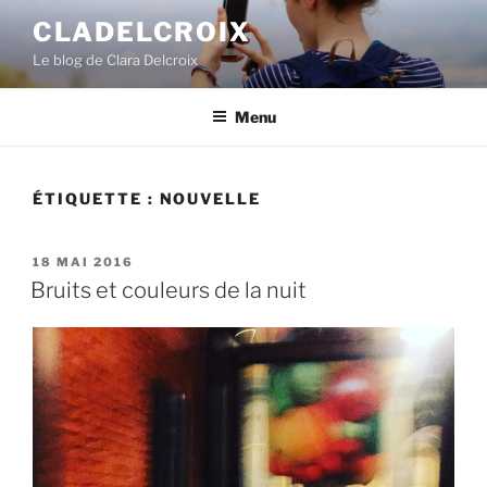
A
CLADELCROIX
l
Le blog de Clara Delcroix
l
e
r
Menu
a
u
c
ÉTIQUETTE :
NOUVELLE
o
n
P
18 MAI 2016
t
U
Bruits et couleurs de la nuit
e
B
L
n
I
u
É
p
L
E
r
i
n
c