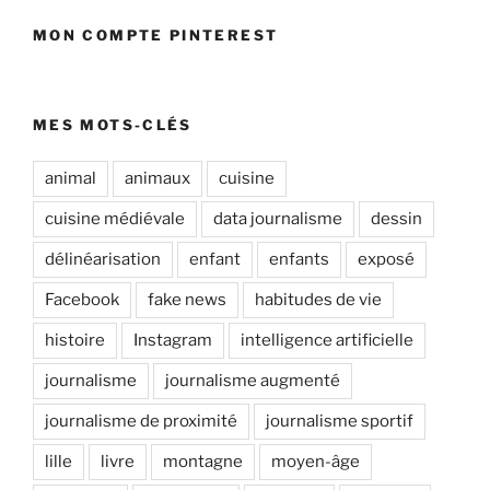
MON COMPTE PINTEREST
MES MOTS-CLÉS
animal
animaux
cuisine
cuisine médiévale
data journalisme
dessin
délinéarisation
enfant
enfants
exposé
Facebook
fake news
habitudes de vie
histoire
Instagram
intelligence artificielle
journalisme
journalisme augmenté
journalisme de proximité
journalisme sportif
lille
livre
montagne
moyen-âge