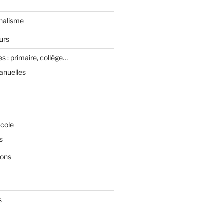
rnalisme
urs
es : primaire, collège…
anuelles
école
s
ions
s