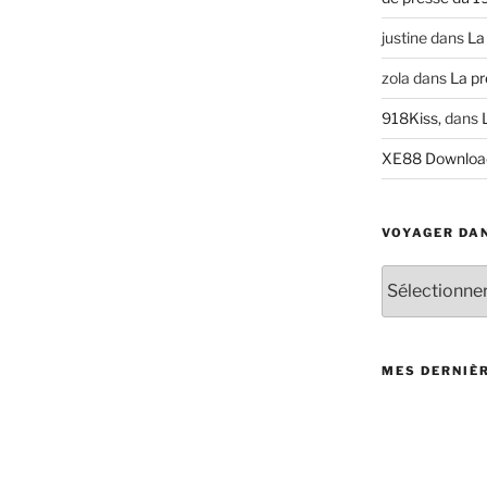
justine
dans
La
zola
dans
La pr
918Kiss,
dans
XE88 Downloa
VOYAGER DAN
V
o
y
a
g
MES DERNIÈ
e
r
d
a