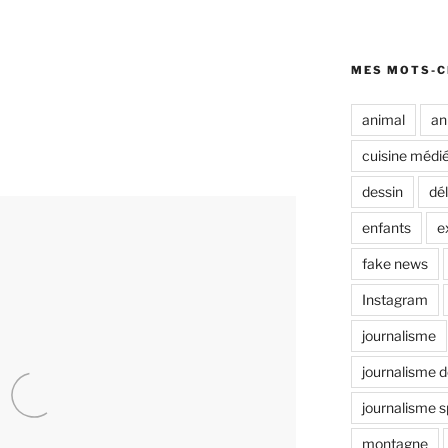
MES MOTS-C
animal
an
cuisine médi
dessin
dél
enfants
e
fake news
Instagram
journalisme
journalisme d
journalisme s
montagne