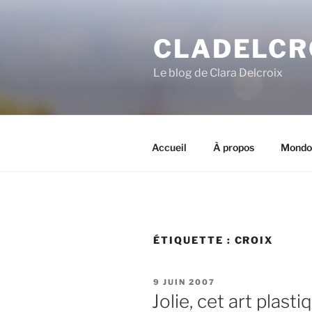
A
l
CLADELCR
l
e
Le blog de Clara Delcroix
r
a
u
c
o
Accueil
À propos
Mondo
n
t
e
n
u
ÉTIQUETTE :
CROIX
p
r
i
P
9 JUIN 2007
n
U
Jolie, cet art plasti
B
c