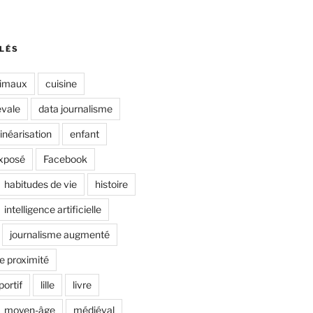
LÉS
imaux
cuisine
évale
data journalisme
inéarisation
enfant
xposé
Facebook
habitudes de vie
histoire
intelligence artificielle
journalisme augmenté
e proximité
portif
lille
livre
moyen-âge
médiéval