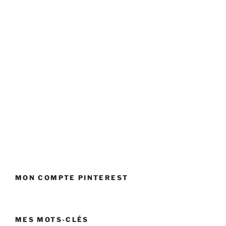
e
p
a
s
s
é
MON COMPTE PINTEREST
MES MOTS-CLÉS