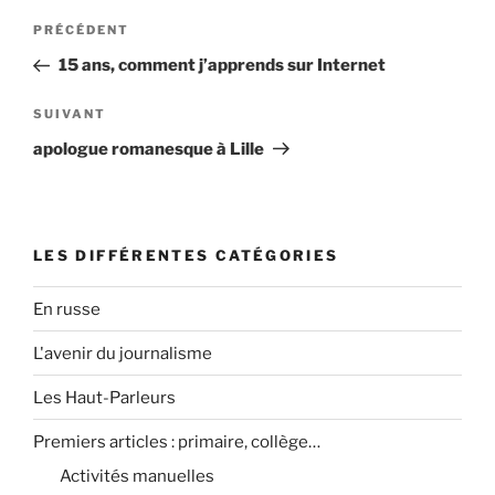
N
A
PRÉCÉDENT
a
r
15 ans, comment j’apprends sur Internet
v
t
i
i
A
SUIVANT
g
c
r
apologue romanesque à Lille
l
t
a
e
i
t
p
c
i
r
l
LES DIFFÉRENTES CATÉGORIES
o
é
e
n
c
s
En russe
d
é
u
d
L'avenir du journalisme
i
e
e
v
l
Les Haut-Parleurs
n
a
’
t
n
Premiers articles : primaire, collège…
a
t
Activités manuelles
r