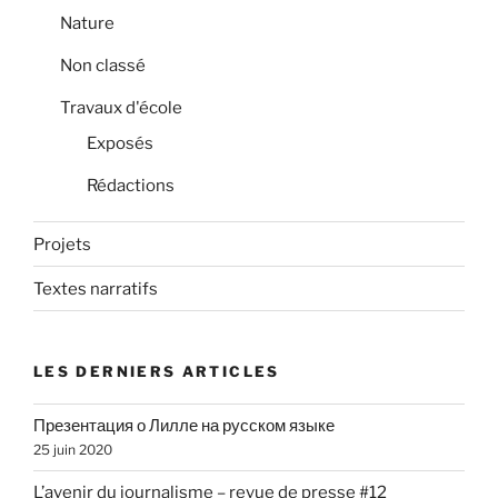
t
Nature
i
Non classé
c
l
Travaux d'école
e
Exposés
Rédactions
Projets
Textes narratifs
LES DERNIERS ARTICLES
Презентация о Лилле на русском языке
25 juin 2020
L’avenir du journalisme – revue de presse #12