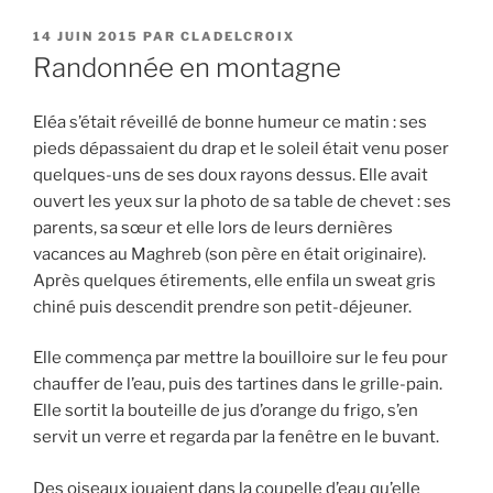
i
P
14 JUIN 2015
PAR
CLADELCROIX
p
U
Randonnée en montagne
a
B
L
l
I
Eléa s’était réveillé de bonne humeur ce matin : ses
É
pieds dépassaient du drap et le soleil était venu poser
L
quelques-uns de ses doux rayons dessus. Elle avait
E
ouvert les yeux sur la photo de sa table de chevet : ses
parents, sa sœur et elle lors de leurs dernières
vacances au Maghreb (son père en était originaire).
Après quelques étirements, elle enfila un sweat gris
chiné puis descendit prendre son petit-déjeuner.
Elle commença par mettre la bouilloire sur le feu pour
chauffer de l’eau, puis des tartines dans le grille-pain.
Elle sortit la bouteille de jus d’orange du frigo, s’en
servit un verre et regarda par la fenêtre en le buvant.
Des oiseaux jouaient dans la coupelle d’eau qu’elle