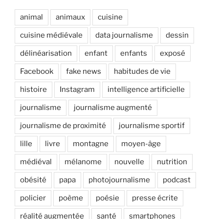
animal
animaux
cuisine
cuisine médiévale
data journalisme
dessin
délinéarisation
enfant
enfants
exposé
Facebook
fake news
habitudes de vie
histoire
Instagram
intelligence artificielle
journalisme
journalisme augmenté
journalisme de proximité
journalisme sportif
lille
livre
montagne
moyen-âge
médiéval
mélanome
nouvelle
nutrition
obésité
papa
photojournalisme
podcast
policier
poème
poésie
presse écrite
réalité augmentée
santé
smartphones