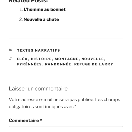
Related Posts:
L’homme au bonnet
Nouvelle à chute
C
TEXTES NARRATIFS
A
É
ELÉA
,
HISTOIRE
,
MONTAGNE
,
NOUVELLE
,
T
T
PYRÉNNÉES
,
RANDONNÉE
,
REFUGE DE LARRY
É
I
G
Q
O
U
R
E
I
Laisser un commentaire
T
E
T
S
Votre adresse e-mail ne sera pas publiée.
Les champs
E
obligatoires sont indiqués avec
*
S
Commentaire
*