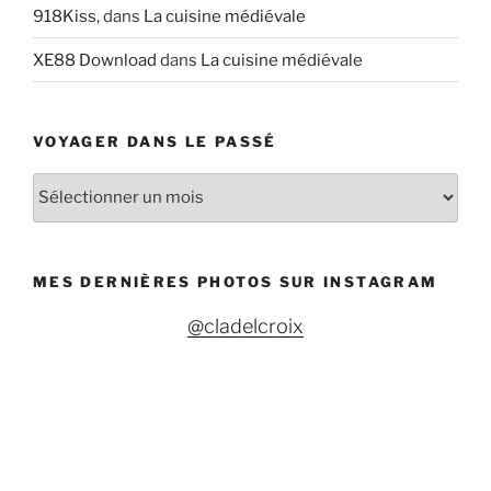
918Kiss,
dans
La cuisine médiévale
XE88 Download
dans
La cuisine médiévale
VOYAGER DANS LE PASSÉ
V
o
y
a
MES DERNIÈRES PHOTOS SUR INSTAGRAM
g
e
@cladelcroix
r
d
a
n
s
l