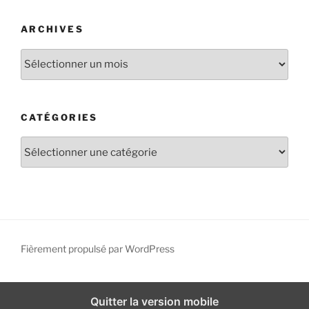
ARCHIVES
A
r
c
h
CATÉGORIES
i
v
C
e
a
s
t
é
g
o
r
Fièrement propulsé par WordPress
i
e
s
Quitter la version mobile