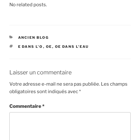
No related posts.
i
p
a
l
C
ANCIEN BLOG
A
É
E DANS L'O
,
OE
,
OE DANS L'EAU
T
T
É
I
G
Q
O
U
R
Laisser un commentaire
E
I
T
E
Votre adresse e-mail ne sera pas publiée.
Les champs
T
S
obligatoires sont indiqués avec
*
E
S
Commentaire
*