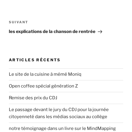
N
a
A
SUIVANT
v
r
les explications de la chanson de rentrée
i
t
i
g
c
a
l
ARTICLES RÉCENTS
t
e
i
s
Le site de la cuisine à mémé Moniq
o
u
n
Open coffee spécial génération Z
i
v
d
Remise des prix du CDJ
a
e
n
Le passage devant le jury du CDJ pour la journée
l
t
citoyenneté dans les médias sociaux au collège
’
a
notre témoignage dans un livre sur le MindMapping