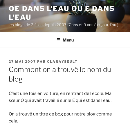
A
OE DANS L'EAU OU E DANS
l
L'EAU
l
e
les blogs de 2 filles depuis 2007 (7 ans et 9 ans à aujourd'hui)
r
a
Menu
u
c
o
P
27 MAI 2007
PAR
CLARAYSEULT
n
U
Comment on a trouvé le nom du
B
t
L
blog
e
I
n
É
L
C’est une fois en voiture, en rentrant de l’école. Ma
u
E
sœur O qui avait travaillé sur le E qui est dans l’eau.
p
r
On a trouvé un titre de bog pour notre blog comme
i
cela.
n
c