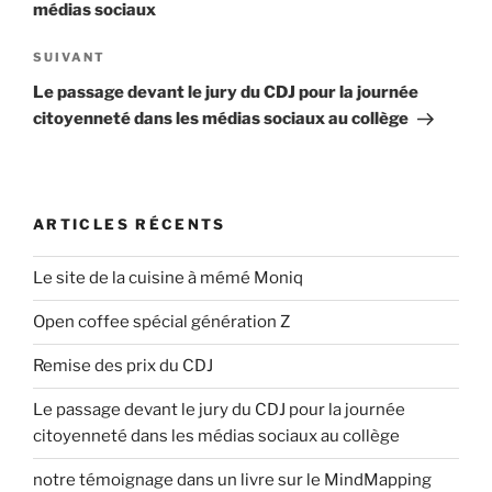
t
médias sociaux
i
i
g
c
A
SUIVANT
l
r
a
Le passage devant le jury du CDJ pour la journée
e
t
t
citoyenneté dans les médias sociaux au collège
p
i
i
r
c
o
é
l
n
c
e
ARTICLES RÉCENTS
d
é
s
d
u
e
Le site de la cuisine à mémé Moniq
e
i
l
n
Open coffee spécial génération Z
v
’
t
a
a
Remise des prix du CDJ
n
r
t
Le passage devant le jury du CDJ pour la journée
t
citoyenneté dans les médias sociaux au collège
i
notre témoignage dans un livre sur le MindMapping
c