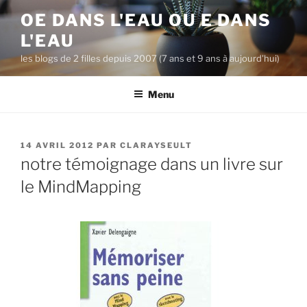
A
OE DANS L'EAU OU E DANS
l
L'EAU
l
e
les blogs de 2 filles depuis 2007 (7 ans et 9 ans à aujourd'hui)
r
a
Menu
u
c
o
P
14 AVRIL 2012
PAR
CLARAYSEULT
n
U
notre témoignage dans un livre sur
B
t
L
le MindMapping
e
I
n
É
L
u
E
p
r
i
n
c