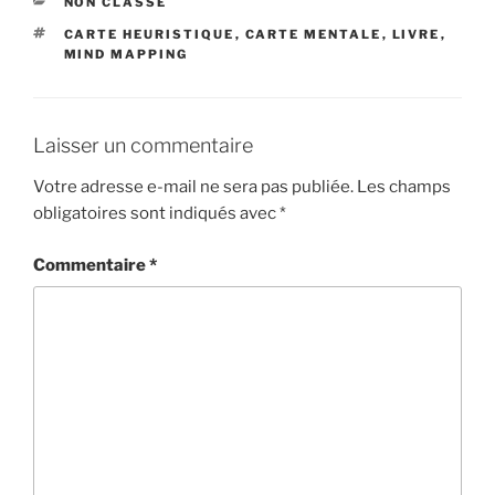
C
NON CLASSÉ
A
É
CARTE HEURISTIQUE
,
CARTE MENTALE
,
LIVRE
,
T
T
MIND MAPPING
É
I
G
Q
O
U
R
E
I
Laisser un commentaire
T
E
T
S
Votre adresse e-mail ne sera pas publiée.
Les champs
E
obligatoires sont indiqués avec
*
S
Commentaire
*