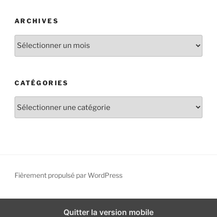
ARCHIVES
A
r
c
h
CATÉGORIES
i
v
C
e
a
s
t
é
g
o
r
Fièrement propulsé par WordPress
i
e
s
Quitter la version mobile