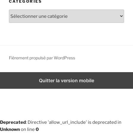
CATÉGORIES
i
v
C
e
a
s
t
é
g
o
r
Fièrement propulsé par WordPress
i
e
s
Quitter la version mobile
Deprecated
: Directive 'allow_url_include' is deprecated in
Unknown
on line
0