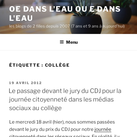
A
OE DANS L'EAU OU E DANS
l
L'EAU
l
e
les blogs de 2 filles depuis 2007 (7 ans et 9 ans à aujourd'hui)
r
a
Menu
u
c
o
ÉTIQUETTE :
COLLÈGE
n
t
P
19 AVRIL 2012
e
U
Le passage devant le jury du CDJ pour la
n
B
journée citoyenneté dans les médias
u
L
I
p
sociaux au collège
É
r
L
i
E
Le mercredi 18 avril (hier), nous sommes passées
n
devant le jury du prix du CDJ pour notre
journée
c
citoyenneté dans les réseaux sociaux
. En réalité, il y