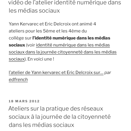
vidéo de l’atelier identité numérique dans
B
les médias sociaux
L
I
É
Yann Kervarec et Eric Delcroix ont animé 4
L
ateliers pour les 5ème et les 4ème du
E
collège sur
l’identité numérique dans les médias
sociaux
(voir
identité numérique dans les médias
sociaux dans la journée citoyenneté dans les médias
sociaux
). En voici une !
l’atelier de Yann kervarec et Eric Delcroix sur…
par
edfrench
P
18 MARS 2012
U
Ateliers sur la pratique des réseaux
B
sociaux à la journée de la citoyenneté
L
I
dans les médias sociaux
É