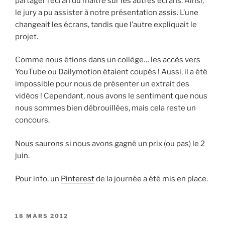
partager l’écran du maître sur les autres écrans. Ainsi,
le jury a pu assister à notre présentation assis. L’une
changeait les écrans, tandis que l’autre expliquait le
projet.
Comme nous étions dans un collège… les accès vers
YouTube ou Dailymotion étaient coupés ! Aussi, il a été
impossible pour nous de présenter un extrait des
vidéos ! Cependant, nous avons le sentiment que nous
nous sommes bien débrouillées, mais cela reste un
concours.
Nous saurons si nous avons gagné un prix (ou pas) le 2
juin.
Pour info, un
Pinterest
de la journée a été mis en place.
P
18 MARS 2012
U