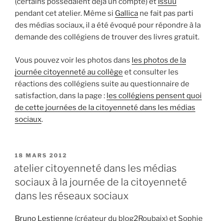
(certains possédaient déjà un compte) et
Issuu
pendant cet atelier. Même si
Gallica
ne fait pas parti
des médias sociaux, il a été évoqué pour répondre à la
demande des collégiens de trouver des livres gratuit.
Vous pouvez voir les photos dans
les photos de la
journée citoyenneté au collège
et consulter les
réactions des collégiens suite au questionnaire de
satisfaction, dans la page :
les collégiens pensent quoi
de cette journées de la citoyenneté dans les médias
sociaux
.
P
18 MARS 2012
U
atelier citoyenneté dans les médias
B
sociaux à la journée de la citoyenneté
L
I
dans les réseaux sociaux
É
L
E
Bruno Lestienne
(créateur du blog2Roubaix) et Sophie