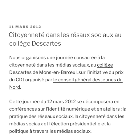
P
11 MARS 2012
U
Citoyenneté dans les résaux sociaux au
B
collège Descartes
L
I
É
Nous organisons une journée consacrée à la
L
citoyenneté dans les médias sociaux, au
collège
E
Descartes de Mons-en-Barœul
, sur l’initiative du prix
du CDJ organisé par
le conseil général des jeunes du
Nord
.
Cette journée du 12 mars 2012 se décomposera en
conférences sur l’identité numérique et en ateliers : la
pratique des réseaux sociaux, la citoyenneté dans les
médias sociaux et l’élection présidentielle et la
politique à travers les médias sociaux.