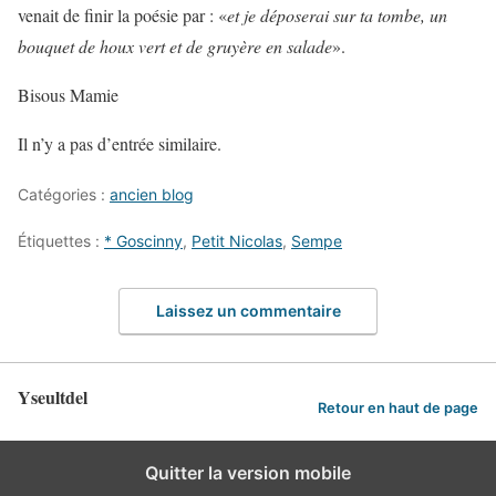
venait de finir la poésie par : «
et je déposerai sur ta tombe, un
bouquet de houx vert et de gruyère en salade
».
Bisous Mamie
Il n’y a pas d’entrée similaire.
Catégories :
ancien blog
Étiquettes :
* Goscinny
,
Petit Nicolas
,
Sempe
Laissez un commentaire
Yseultdel
Retour en haut de page
Quitter la version mobile
Deprecated
Unknown
: Directive 'allow_url_include' is deprecated in