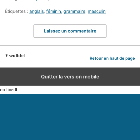
Étiquettes :
anglais
,
féminin
,
grammaire
,
masculin
Laissez un commentaire
Yseultdel
Retour en haut de page
Quitter la version mobile
Deprecated
Unknown
: Directive 'allow_url_include' is deprecated in
0
on line