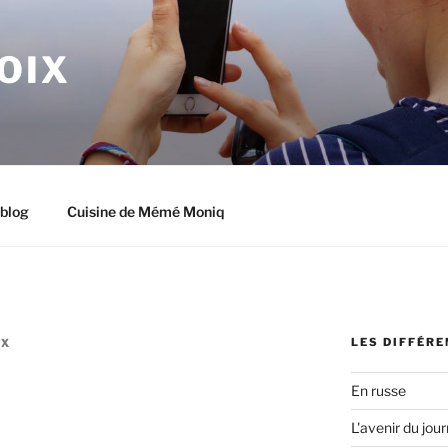
OIX
blog
Cuisine de Mémé Moniq
LES DIFFÉR
IX
En russe
L'avenir du jou