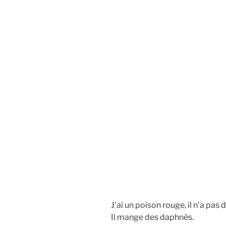
E
i
p
a
l
J’ai un poison rouge, il n’a pas
Il mange des daphnés.