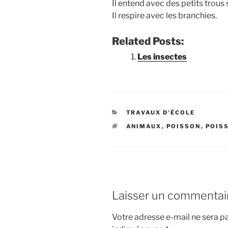
Il entend avec des petits trous 
Il respire avec les branchies.
Related Posts:
Les insectes
C
TRAVAUX D'ÉCOLE
A
É
ANIMAUX
,
POISSON
,
POIS
T
T
É
I
G
Q
O
U
R
E
I
T
E
T
S
E
Laisser un commentai
S
Votre adresse e-mail ne sera pa