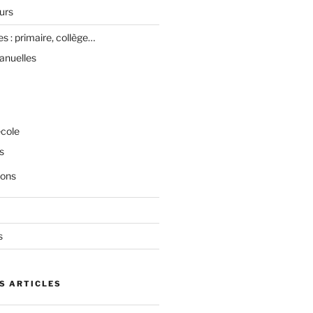
urs
es : primaire, collège…
anuelles
école
s
ions
s
S ARTICLES