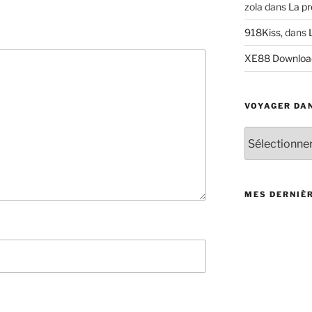
zola
dans
La pr
918Kiss,
dans
XE88 Downloa
VOYAGER DAN
V
o
y
a
g
MES DERNIÈ
e
r
d
a
n
s
l