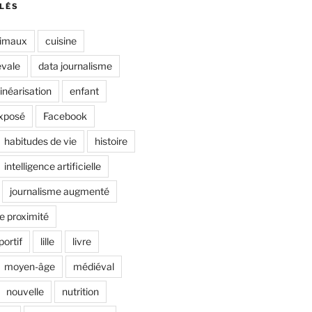
LÉS
imaux
cuisine
évale
data journalisme
inéarisation
enfant
xposé
Facebook
habitudes de vie
histoire
intelligence artificielle
journalisme augmenté
e proximité
portif
lille
livre
moyen-âge
médiéval
nouvelle
nutrition