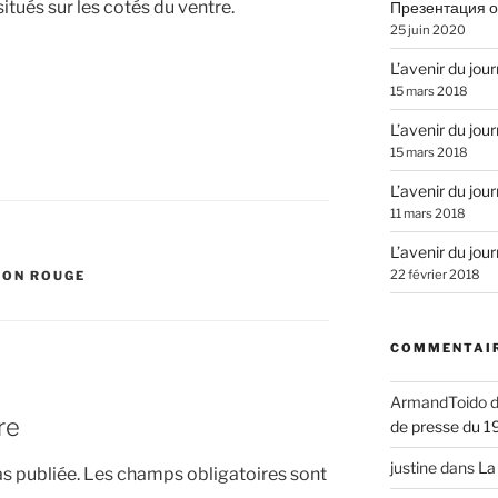
situés sur les cotés du ventre.
Презентация о
25 juin 2020
L’avenir du jou
15 mars 2018
L’avenir du jou
15 mars 2018
L’avenir du jou
11 mars 2018
L’avenir du jou
22 février 2018
SON ROUGE
COMMENTAIR
ArmandToido
d
re
de presse du 1
justine
dans
La
s publiée.
Les champs obligatoires sont