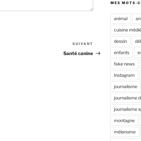
MES MOTS-C
animal
an
cuisine médi
dessin
dél
SUIVANT
A
r
enfants
e
Santé canine
t
fake news
i
c
Instagram
l
journalisme
e
s
journalisme d
u
journalisme s
i
v
montagne
a
mélanome
n