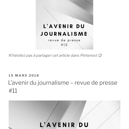
N’hésitez pas à partager cet article dans Pinterest 😉
P
15 MARS 2018
U
L’avenir du journalisme – revue de presse
B
#11
L
I
É
L
E