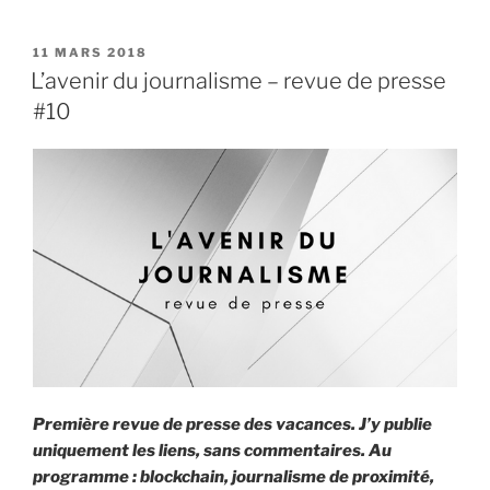
P
11 MARS 2018
U
L’avenir du journalisme – revue de presse
B
#10
L
I
É
L
E
Première revue de presse des vacances. J’y publie
uniquement les liens, sans commentaires. Au
programme : blockchain, journalisme de proximité,