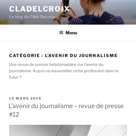
A
CLADELCROIX
l
Le blog de Clara Delcroix
l
e
r
Menu
a
u
c
CATÉGORIE :
L’AVENIR DU JOURNALISME
o
Une revue de presse hebdomadaire sur l’avenir du
n
journalisme. À quoi va ressembler cette profession dans le
t
futur ?
e
n
u
P
15 MARS 2018
U
L’avenir du journalisme – revue de presse
p
B
r
#12
L
i
I
É
n
L
c