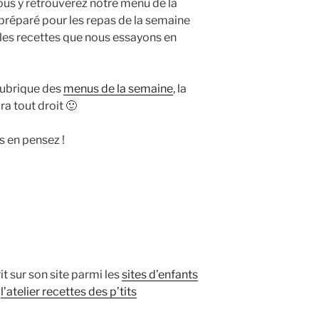
us y retrouverez notre menu de la
o
préparé pour les repas de la semaine
r
 les recettes que nous essayons en
i
e
s
rubrique des
menus de la semaine
, la
a tout droit 🙂
s en pensez !
crit sur son site parmi les
sites d’enfants
s
l’atelier recettes des p’tits