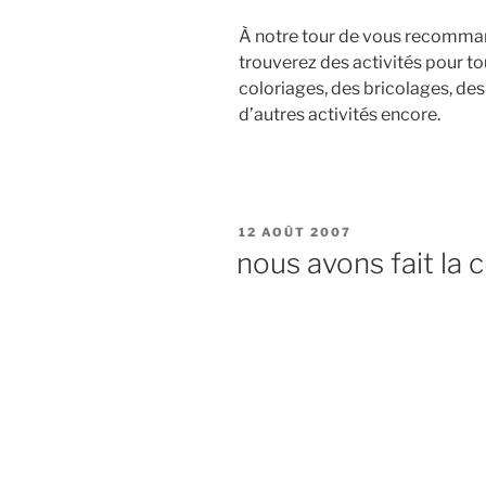
À notre tour de vous recomman
trouverez des activités pour tou
coloriages, des bricolages, des
d’autres activités encore.
P
12 AOÛT 2007
U
nous avons fait la c
B
L
I
É
L
E