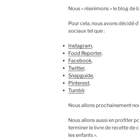
I
i
Nous « réanimons » le blog de l
É
p
L
E
a
Pour cela, nous avons décidé d
l
sociaux tel que :
Instagram
,
Food Reporter
,
Facebook
,
Twitter
,
Snapguide
,
Pinterest
,
Tumblr
.
Nous allons prochainement nou
Nous allons aussi en profiter p
terminer le livre de recette de c
les enfants ».