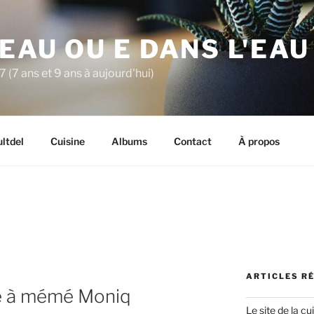
'EAU OU E DANS L'EAU
7 (7 ans et 9 ans à aujourd'hui)
ltdel
Cuisine
Albums
Contact
À propos
ARTICLES R
ine à mémé Moniq
Le site de la 