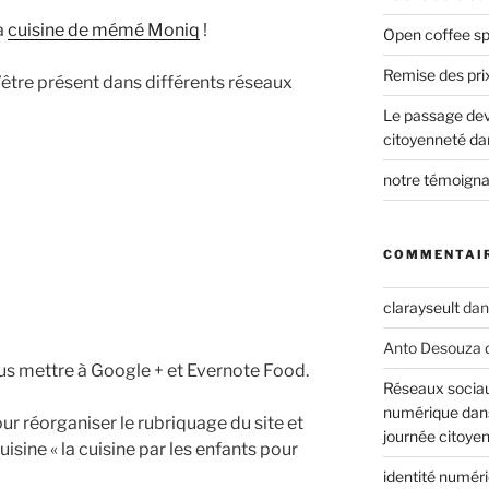
a
cuisine de mémé Moniq
!
Open coffee sp
Remise des pri
’être présent dans différents réseaux
Le passage deva
citoyenneté da
notre témoigna
COMMENTAIR
clarayseult
da
Anto Desouza
s mettre à Google + et Evernote Food.
Réseaux sociau
numérique dans
our réorganiser le rubriquage du site et
journée citoye
uisine « la cuisine par les enfants pour
identité numér