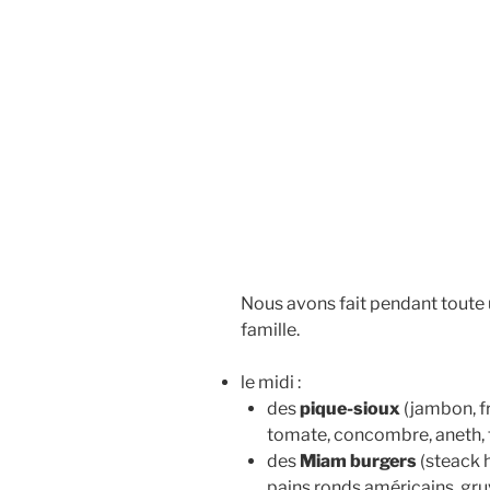
Nous avons fait pendant toute u
famille.
le midi :
des
pique-sioux
(jambon, f
tomate, concombre, aneth,
des
Miam burgers
(steack h
pains ronds américains, gru