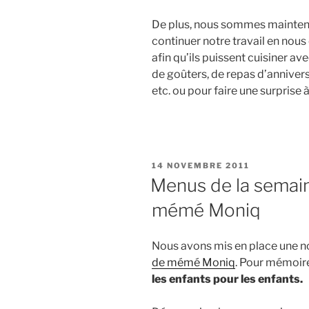
De plus, nous sommes maintena
continuer notre travail en nous
afin qu’ils puissent cuisiner ave
de goûters, de repas d’annivers
etc. ou pour faire une surprise à
P
14 NOVEMBRE 2011
U
Menus de la semain
B
L
mémé Moniq
I
É
L
E
Nous avons mis en place une no
de mémé Moniq
. Pour mémoire,
les enfants pour les enfants.