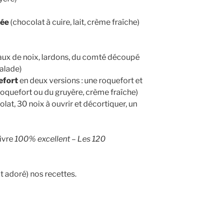
tée
(chocolat à cuire, lait, crème fraîche)
ux de noix, lardons, du comté découpé
alade)
efort
en deux versions : une roquefort et
roquefort ou du gruyère, crème fraîche)
lat, 30 noix à ouvrir et décortiquer, un
ivre
100% excellent – Les 120
t adoré) nos recettes.