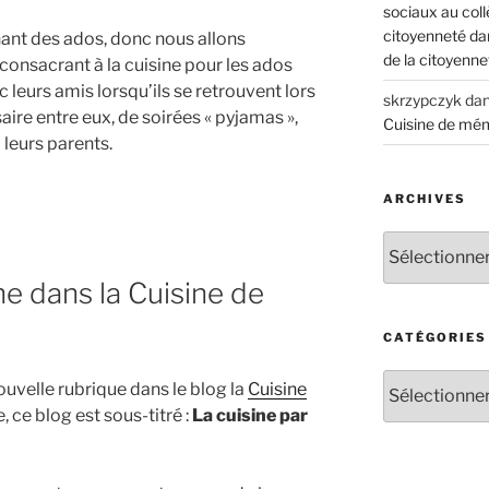
sociaux au coll
citoyenneté dan
nt des ados, donc nous allons
de la citoyenne
 consacrant à la cuisine pour les ados
c leurs amis lorsqu’ils se retrouvent lors
skrzypczyk
da
aire entre eux, de soirées « pyjamas »,
Cuisine de mé
 leurs parents.
ARCHIVES
A
r
e dans la Cuisine de
c
h
i
CATÉGORIES
v
C
e
uvelle rubrique dans le blog la
Cuisine
a
s
 ce blog est sous-titré :
La cuisine par
t
é
g