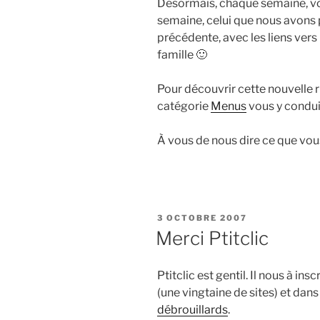
Désormais, chaque semaine, vo
semaine, celui que nous avons 
précédente, avec les liens vers
famille 🙂
Pour découvrir cette nouvelle 
catégorie
Menus
vous y conduir
À vous de nous dire ce que vou
P
3 OCTOBRE 2007
U
Merci Ptitclic
B
L
I
Ptitclic est gentil. Il nous à ins
É
L
(une vingtaine de sites) et dan
E
débrouillards
.