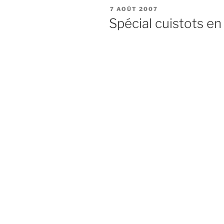
P
7 AOÛT 2007
U
Spécial cuistots en
B
L
I
É
L
E