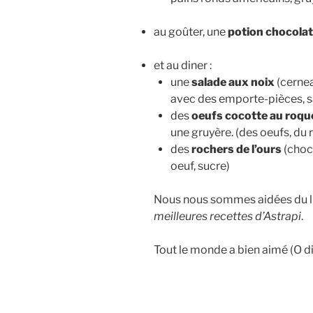
au goûter, une
potion chocola
et au diner :
une
salade aux noix
(cernea
avec des emporte-pièces, s
des
oeufs cocotte au roqu
une gruyère. (des oeufs, du 
des
rochers de l’ours
(choco
oeuf, sucre)
Nous nous sommes aidées du l
meilleures recettes d’Astrapi
.
Tout le monde a bien aimé (O di