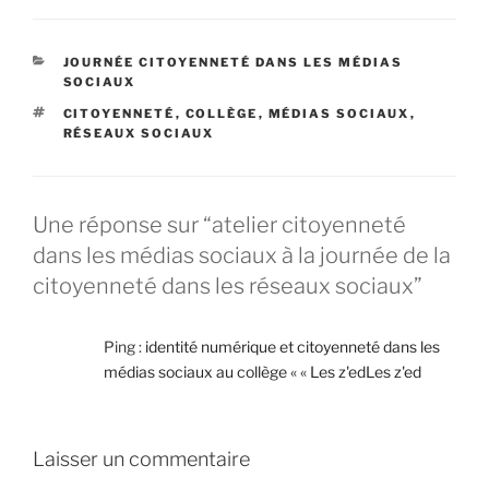
C
JOURNÉE CITOYENNETÉ DANS LES MÉDIAS
A
SOCIAUX
T
É
CITOYENNETÉ
,
COLLÈGE
,
MÉDIAS SOCIAUX
,
É
T
RÉSEAUX SOCIAUX
G
I
O
Q
R
U
I
E
E
Une réponse sur “atelier citoyenneté
T
S
dans les médias sociaux à la journée de la
T
E
citoyenneté dans les réseaux sociaux”
S
Ping :
identité numérique et citoyenneté dans les
médias sociaux au collège « « Les z'edLes z'ed
Laisser un commentaire