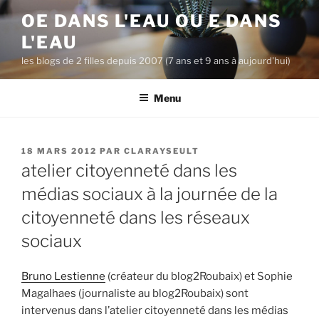
A
OE DANS L'EAU OU E DANS
l
L'EAU
l
e
les blogs de 2 filles depuis 2007 (7 ans et 9 ans à aujourd'hui)
r
a
Menu
u
c
o
P
18 MARS 2012
PAR
CLARAYSEULT
n
U
atelier citoyenneté dans les
B
t
L
médias sociaux à la journée de la
e
I
n
citoyenneté dans les réseaux
É
L
u
sociaux
E
p
r
Bruno Lestienne
(créateur du blog2Roubaix) et Sophie
i
Magalhaes (journaliste au blog2Roubaix) sont
n
intervenus dans l’atelier citoyenneté dans les médias
c