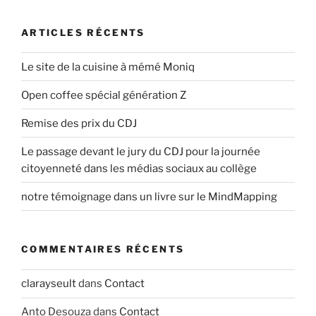
o
é
l
n
c
e
ARTICLES RÉCENTS
d
é
s
d
u
e
Le site de la cuisine à mémé Moniq
e
i
l
n
Open coffee spécial génération Z
v
’
t
a
a
Remise des prix du CDJ
n
r
t
Le passage devant le jury du CDJ pour la journée
t
citoyenneté dans les médias sociaux au collège
i
notre témoignage dans un livre sur le MindMapping
c
l
e
COMMENTAIRES RÉCENTS
clarayseult
dans
Contact
Anto Desouza
dans
Contact