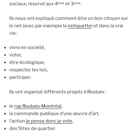
sociaux, reservé aux 4ᵉᵐᵉ et 3ᵉᵐᵉ.
i
p
Ils nous ont expliqué comment être un bon citoyen sur
a
le net (avec par exemple la
netiquette
) et dans la vrai
l
vie :
vivre en société,
voter,
être écologique,
respecter les lois,
participer.
Ils ont organisé différents projets à Roubaix :
le
rap Roubaix-Montréal
,
la commande publique d’une œuvre d’art,
l’action
je pense donc je vote
,
des fêtes de quartier.