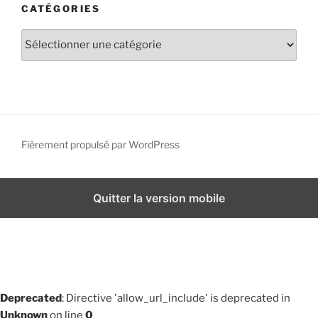
CATÉGORIES
i
v
C
e
a
s
t
é
g
o
r
Fièrement propulsé par WordPress
i
e
s
Quitter la version mobile
Deprecated
: Directive 'allow_url_include' is deprecated in
Unknown
on line
0