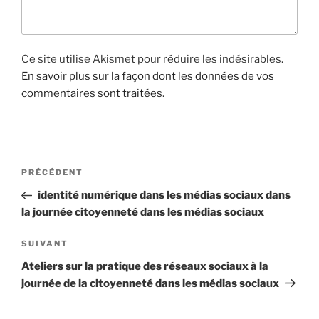
Ce site utilise Akismet pour réduire les indésirables.
En savoir plus sur la façon dont les données de vos
commentaires sont traitées
.
N
A
PRÉCÉDENT
a
r
identité numérique dans les médias sociaux dans
v
t
la journée citoyenneté dans les médias sociaux
i
i
g
c
A
SUIVANT
l
r
a
Ateliers sur la pratique des réseaux sociaux à la
e
t
t
journée de la citoyenneté dans les médias sociaux
p
i
i
r
c