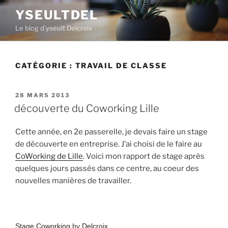
Aller
YSEULTDEL
au
Le blog d'yseult Delcroix
contenu
principal
CATÉGORIE :
TRAVAIL DE CLASSE
PUBLIÉ
28 MARS 2013
LE
découverte du Coworking Lille
Cette année, en 2e passerelle, je devais faire un stage
de découverte en entreprise. J’ai choisi de le faire au
CoWorking de Lille
. Voici mon rapport de stage après
quelques jours passés dans ce centre, au coeur des
nouvelles manières de travailler.
Stage Coworking
by
Delcroix