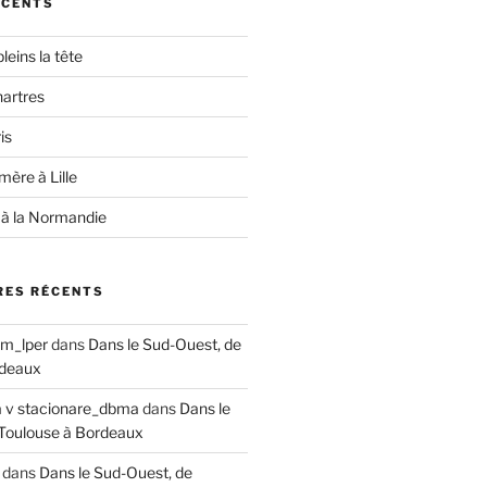
ÉCENTS
leins la tête
hartres
is
ère à Lille
 à la Normandie
ES RÉCENTS
om_lper
dans
Dans le Sud-Ouest, de
rdeaux
a v stacionare_dbma
dans
Dans le
Toulouse à Bordeaux
dans
Dans le Sud-Ouest, de