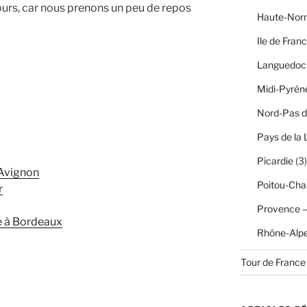
ours, car nous prenons un peu de repos
Haute-Nor
Ile de Fran
Languedoc 
Midi-Pyrén
Nord-Pas d
Pays de la 
Picardie
(3)
 Avignon
Poitou-Cha
r
Provence –
e à Bordeaux
Rhône-Alp
Tour de France