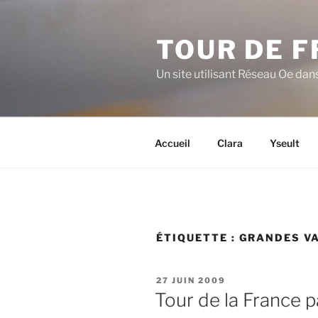
Aller
au
TOUR DE F
contenu
principal
Un site utilisant Réseau Oe dans
Accueil
Clara
Yseult
ÉTIQUETTE :
GRANDES V
PUBLIÉ
27 JUIN 2009
LE
Tour de la France p