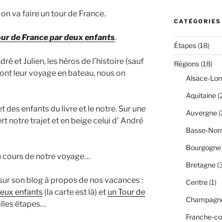
n va faire un tour de France.
CATÉGORIES
our de France par deux enfants
.
Étapes
(18)
dré et Julien, les héros de l’histoire (sauf
Régions
(18)
font leur voyage en bateau, nous on
Alsace-Lor
Aquitaine
(
et des enfants du livre et le notre. Sur une
Auvergne
(
ert notre trajet et en beige celui d’ André
Basse-Nor
Bourgogne
u cours de notre voyage…
Bretagne
(3
 sur son blog à propos de nos vacances :
Centre
(1)
deux enfants
(la carte est là) et
un Tour de
Champagne
illes étapes…
Franche-c