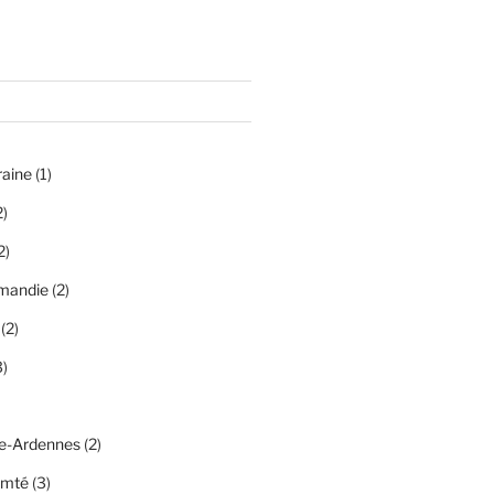
raine
(1)
2)
2)
mandie
(2)
(2)
)
-Ardennes
(2)
omté
(3)