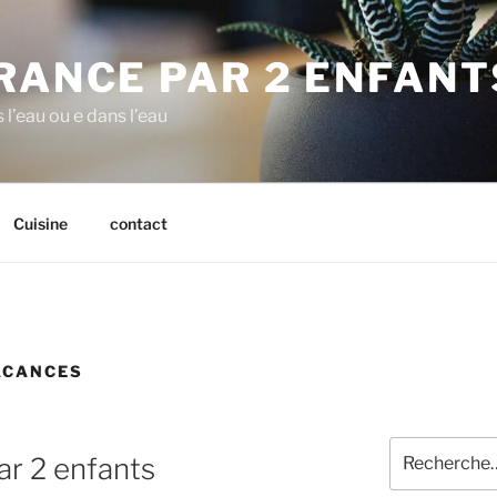
RANCE PAR 2 ENFANT
 l’eau ou e dans l’eau
Cuisine
contact
ACANCES
Recherche
ar 2 enfants
pour
: