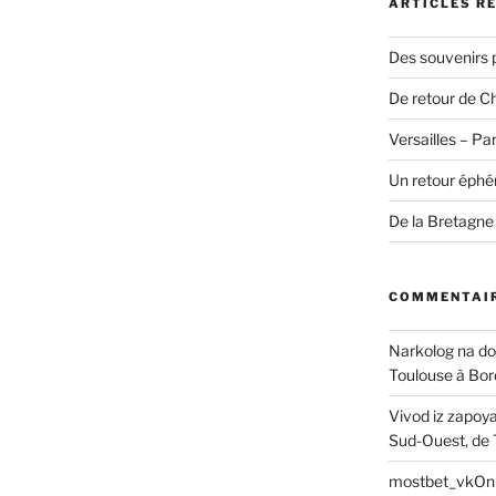
ARTICLES R
Des souvenirs p
De retour de C
Versailles – Par
Un retour éphém
De la Bretagne
COMMENTAIR
Narkolog na d
Toulouse à Bo
Vivod iz zapoy
Sud-Ouest, de 
mostbet_vkOn