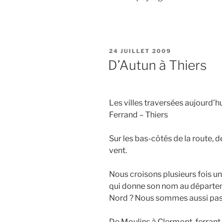
PUBLIÉ
24 JUILLET 2009
LE
D’Autun à Thiers
Les villes traversées aujourd’h
Ferrand – Thiers
Sur les bas-côtés de la route, d
vent.
Nous croisons plusieurs fois un
qui donne son nom au départe
Nord ? Nous sommes aussi passés
De Moulins à Clermont-ferrant, l