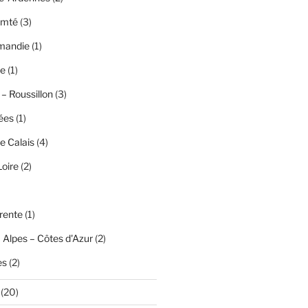
omté
(3)
mandie
(1)
ce
(1)
– Roussillon
(3)
ées
(1)
e Calais
(4)
Loire
(2)
rente
(1)
 Alpes – Côtes d'Azur
(2)
es
(2)
(20)