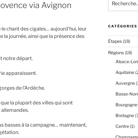
rovence via Avignon
pour
:
CATÉGORIES
 le chant des cigales… aujourd’hui, leur
la journée, ainsi que la présence des
Étapes
(18)
Régions
(18)
 notre départ.
Alsace-Lor
Aquitaine
(
rie apparaissent.
Auvergne
(
gorges de l’Ardèche.
Basse-Nor
ue la plupart des villes qui sont
Bourgogne
s allemandes.
Bretagne
(3
lus basses à la campagne… maintenant,
Centre
(1)
gétation.
Champagne