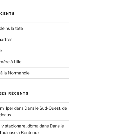
ÉCENTS
leins la tête
hartres
is
ère à Lille
 à la Normandie
ES RÉCENTS
om_lper
dans
Dans le Sud-Ouest, de
rdeaux
a v stacionare_dbma
dans
Dans le
Toulouse à Bordeaux