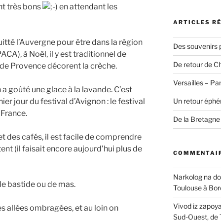
t très bons
en attendant les
ARTICLES R
itté l’Auvergne pour être dans la région
Des souvenirs p
A), à Noël, il y est traditionnel de
De retour de C
s de Provence décorent la crèche.
Versailles – Par
 a goûté une glace à la lavande. C’est
ier jour du festival d’Avignon : le festival
Un retour éphém
 France.
De la Bretagne
et des cafés, il est facile de comprendre
ent (il faisait encore aujourd’hui plus de
COMMENTAIR
Narkolog na d
de bastide ou de mas.
Toulouse à Bo
Vivod iz zapoy
s allées ombragées, et au loin on
Sud-Ouest, de 