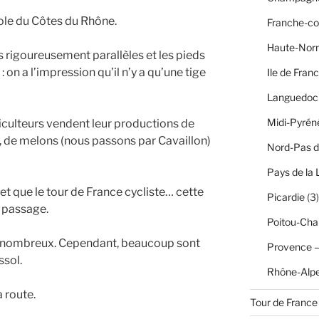
cole du Côtes du Rhône.
Franche-c
Haute-Nor
s rigoureusement parallèles et les pieds
 on a l’impression qu’il n’y a qu’une tige
Ile de Fran
Languedoc 
Midi-Pyrén
riculteurs vendent leur productions de
, de melons (nous passons par Cavaillon)
Nord-Pas d
Pays de la 
 que le tour de France cycliste… cette
Picardie
(3)
 passage.
Poitou-Cha
s nombreux. Cependant, beaucoup sont
Provence –
ssol.
Rhône-Alp
a route.
Tour de France