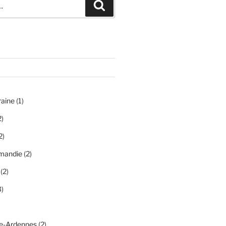
Recherche
raine
(1)
2)
2)
mandie
(2)
(2)
)
-Ardennes
(2)