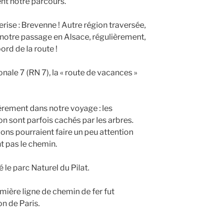
t notre parcours.
erise : Brevenne ! Autre région traversée,
 notre passage en Alsace, régulièrement,
ord de la route !
ale 7 (RN 7), la « route de vacances »
èrement dans notre voyage : les
n sont parfois cachés par les arbres.
ions pourraient faire un peu attention
t pas le chemin.
le parc Naturel du Pilat.
emière ligne de chemin de fer fut
on de Paris.