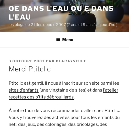
A
OE DANS L'EAU OU E DANS
l
L'EAU
l
e
les blogs de 2 filles depuis 2007 (7 ans et 9 ans à aujourd'hui)
r
a
Menu
u
c
o
P
3 OCTOBRE 2007
PAR
CLARAYSEULT
n
U
Merci Ptitclic
B
t
L
e
I
Ptitclic est gentil. Il nous à inscrit sur son site parmi les
n
É
sites d’enfants
(une vingtaine de sites) et dans
l’atelier
L
u
recettes des p’tits débrouillards
.
E
p
r
À notre tour de vous recommander d’aller chez
Ptitclic
.
i
Vous y trouverez des activités pour tous les enfants du
n
net : des jeux, des coloriages, des bricolages, des
c