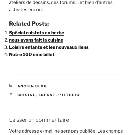
ateliers de dessins, des forums… et bien d’autres
i
activités encore.
p
a
Related Posts:
l
Spécial cuistots en herbe
nous avons fait la cuisine
Loisirs enfants et les nouveaux liens
Notre 100 ème billet
C
ANCIEN BLOG
A
É
CUISINE
,
ENFANT
,
PTITCLIC
T
T
É
I
G
Q
O
U
R
Laisser un commentaire
E
I
T
E
Votre adresse e-mail ne sera pas publiée.
Les champs
T
S