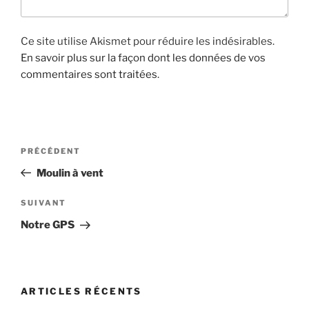
Ce site utilise Akismet pour réduire les indésirables.
En savoir plus sur la façon dont les données de vos
commentaires sont traitées
.
N
A
PRÉCÉDENT
a
r
Moulin à vent
v
t
i
i
A
SUIVANT
g
c
r
Notre GPS
l
t
a
e
i
t
p
c
i
r
l
ARTICLES RÉCENTS
o
é
e