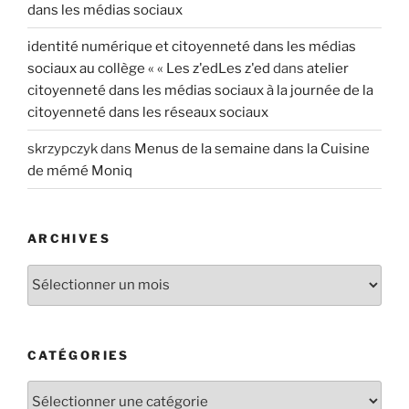
dans les médias sociaux
identité numérique et citoyenneté dans les médias
sociaux au collège « « Les z'edLes z'ed
dans
atelier
citoyenneté dans les médias sociaux à la journée de la
citoyenneté dans les réseaux sociaux
skrzypczyk
dans
Menus de la semaine dans la Cuisine
de mémé Moniq
ARCHIVES
A
r
c
h
CATÉGORIES
i
v
C
e