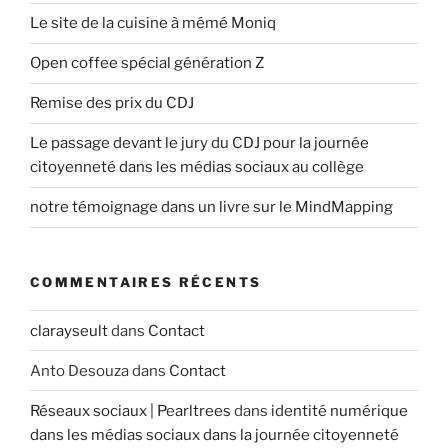
n
c
s
Le site de la cuisine à mémé Moniq
d
é
u
d
Open coffee spécial génération Z
i
e
e
v
l
Remise des prix du CDJ
n
a
’
t
n
Le passage devant le jury du CDJ pour la journée
a
t
citoyenneté dans les médias sociaux au collège
r
t
notre témoignage dans un livre sur le MindMapping
i
c
COMMENTAIRES RÉCENTS
l
e
clarayseult
dans
Contact
Anto Desouza
dans
Contact
Réseaux sociaux | Pearltrees
dans
identité numérique
dans les médias sociaux dans la journée citoyenneté