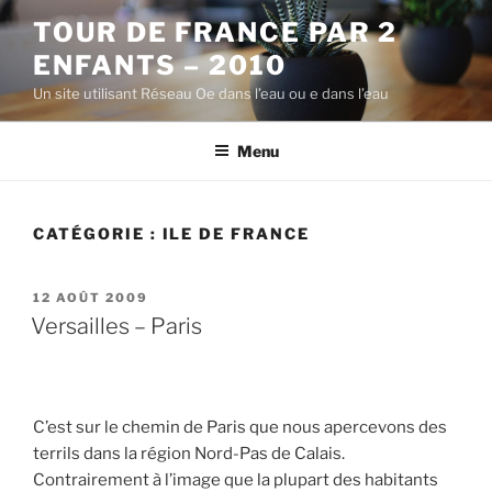
Aller
TOUR DE FRANCE PAR 2
au
ENFANTS – 2010
contenu
principal
Un site utilisant Réseau Oe dans l’eau ou e dans l’eau
Menu
CATÉGORIE :
ILE DE FRANCE
PUBLIÉ
12 AOÛT 2009
LE
Versailles – Paris
C’est sur le chemin de Paris que nous apercevons des
terrils dans la région Nord-Pas de Calais.
Contrairement à l’image que la plupart des habitants