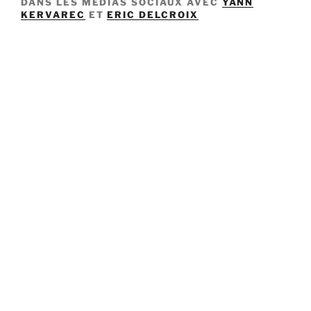
DANS LES MÉDIAS SOCIAUX AVEC
YANN
i
KERVAREC
ET
ERIC DELCROIX
p
a
l