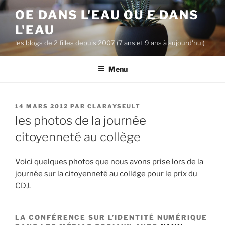
A
OE DANS L'EAU OU E DANS
l
L'EAU
l
e
les blogs de 2 filles depuis 2007 (7 ans et 9 ans à aujourd'hui)
r
a
Menu
u
c
o
P
14 MARS 2012
PAR
CLARAYSEULT
n
U
les photos de la journée
B
t
L
citoyenneté au collège
e
I
n
É
L
Voici quelques photos que nous avons prise lors de la
u
E
journée sur la citoyenneté au collège pour le prix du
p
CDJ.
r
i
n
LA CONFÉRENCE SUR L’IDENTITÉ NUMÉRIQUE
c