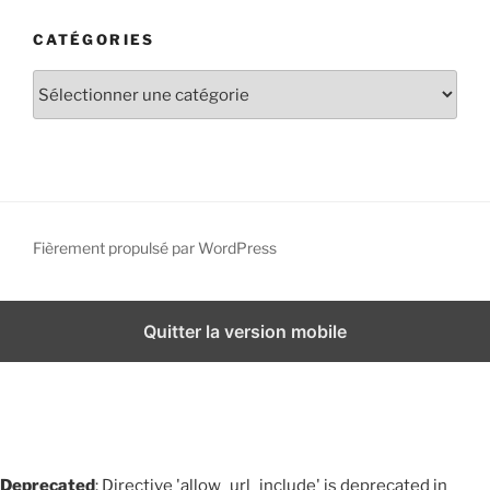
h
CATÉGORIES
i
v
C
e
a
s
t
é
g
o
r
Fièrement propulsé par WordPress
i
e
s
Quitter la version mobile
Deprecated
: Directive 'allow_url_include' is deprecated in