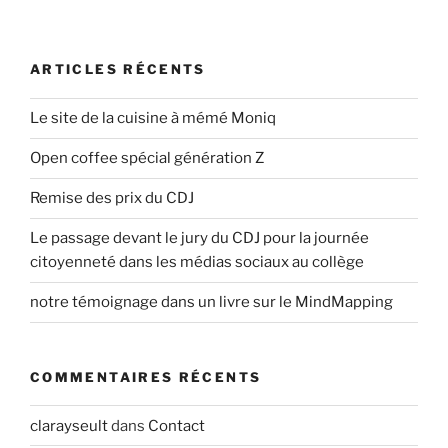
i
r
c
o
é
l
n
c
e
ARTICLES RÉCENTS
d
é
s
d
u
e
Le site de la cuisine à mémé Moniq
e
i
l
n
Open coffee spécial génération Z
v
’
t
a
a
Remise des prix du CDJ
n
r
t
Le passage devant le jury du CDJ pour la journée
t
citoyenneté dans les médias sociaux au collège
i
notre témoignage dans un livre sur le MindMapping
c
l
e
COMMENTAIRES RÉCENTS
clarayseult
dans
Contact