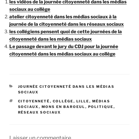
les vidéos de la journée citoyenneté dans les médias
sociaux au collège
atelier citoyenneté dans les médias sociaux à la
journée de la citoyenneté dans les réseaux sociaux
les collégiens pensent quoi de cette journées de la
citoyenneté dans les médias sociaux
Le passage devant le jury du CDJ pour la journée
citoyenneté dans les médias sociaux au collège
C
JOURNÉE CITOYENNETÉ DANS LES MÉDIAS
A
SOCIAUX
T
É
CITOYENNETÉ
,
COLLÈGE
,
LILLE
,
MÉDIAS
É
T
SOCIAUX
,
MONS EN BAROEUL
,
POLITIQUE
,
G
I
RÉSEAUX SOCIAUX
O
Q
R
U
I
E
E
T
S
Laisser un commentaire