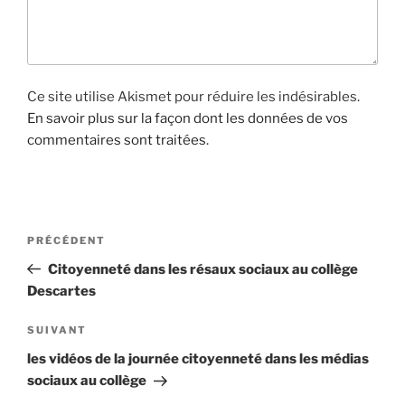
Ce site utilise Akismet pour réduire les indésirables.
En savoir plus sur la façon dont les données de vos
commentaires sont traitées
.
N
A
PRÉCÉDENT
a
r
Citoyenneté dans les résaux sociaux au collège
v
t
Descartes
i
i
g
c
A
SUIVANT
l
r
a
les vidéos de la journée citoyenneté dans les médias
e
t
t
sociaux au collège
p
i