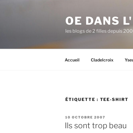
Aller
au
OE DANS L
contenu
principal
les blogs de 2 filles depuis 200
Accueil
Cladelcroix
Yseu
ÉTIQUETTE :
TEE-SHIRT
PUBLIÉ
10 OCTOBRE 2007
LE
Ils sont trop beau