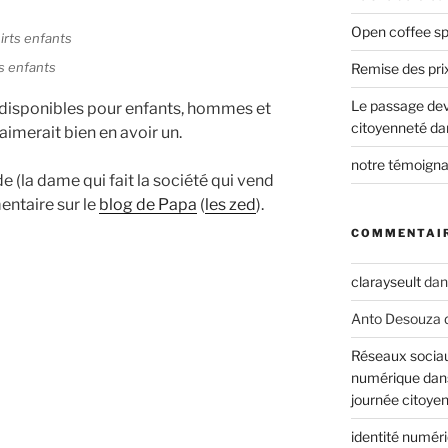
Open coffee sp
ts enfants
Remise des pri
Le passage deva
disponibles pour enfants, hommes et
citoyenneté da
merait bien en avoir un.
notre témoigna
e (la dame qui fait la société qui vend
entaire sur le
blog de Papa
(
les zed
).
COMMENTAIR
clarayseult
da
Anto Desouza
Réseaux sociau
numérique dans
journée citoye
identité numér