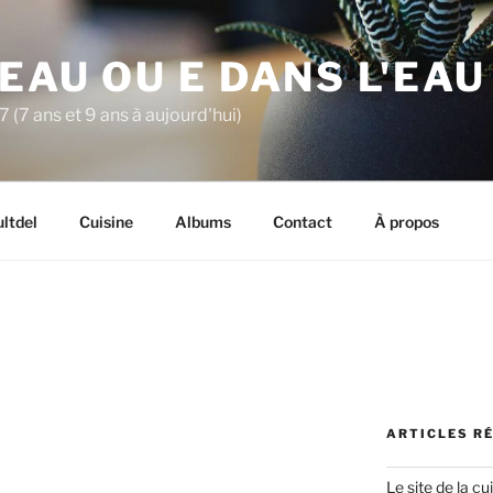
'EAU OU E DANS L'EAU
7 (7 ans et 9 ans à aujourd'hui)
ltdel
Cuisine
Albums
Contact
À propos
ARTICLES R
Le site de la 