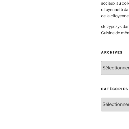
sociaux au coll
citoyenneté dan
de la citoyenne
skrzypczyk
da
Cuisine de mé
ARCHIVES
Archives
CATÉGORIES
Catégories