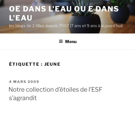
A
OE DANS L'EAU OU E DANS
l
L'EAU
l
e
les blogs de 2 filles depuis 2007 (7 ans et 9 ans à aujourd'hui)
r
a
Menu
u
c
o
ÉTIQUETTE :
JEUNE
n
t
P
4 MARS 2009
e
U
Notre collection d’étoiles de l’ESF
n
B
s’agrandit
u
L
I
p
É
r
L
i
E
n
c