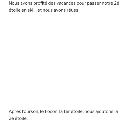
Nous avons profité des vacances pour passer notre 2é
i
étoile en ski… et nous avons réussi
p
a
l
Après l’ourson, le flocon, la 1er étoile, nous ajoutons la
2e étoile.