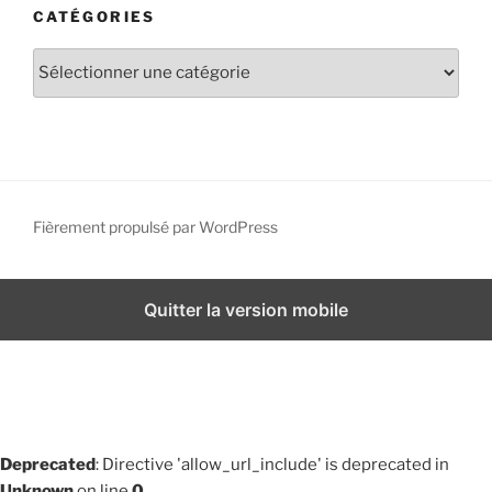
CATÉGORIES
i
v
C
e
a
s
t
é
g
o
r
Fièrement propulsé par WordPress
i
e
s
Quitter la version mobile
Deprecated
: Directive 'allow_url_include' is deprecated in
Unknown
on line
0