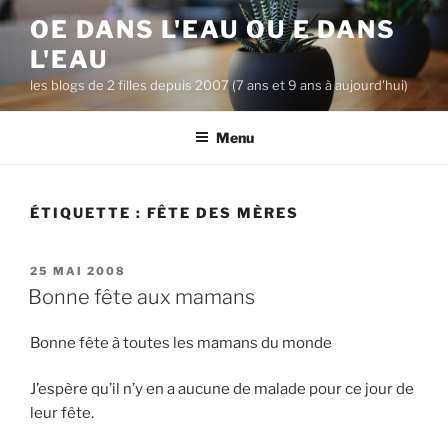
A
OE DANS L'EAU OU E DANS
l
L'EAU
l
e
les blogs de 2 filles depuis 2007 (7 ans et 9 ans à aujourd'hui)
r
a
Menu
u
c
o
ÉTIQUETTE :
FÊTE DES MÈRES
n
t
P
25 MAI 2008
e
U
Bonne fête aux mamans
n
B
u
L
Bonne fête à toutes les mamans du monde
I
p
É
r
L
J’espère qu’il n’y en a aucune de malade pour ce jour de
i
E
leur fête.
n
c