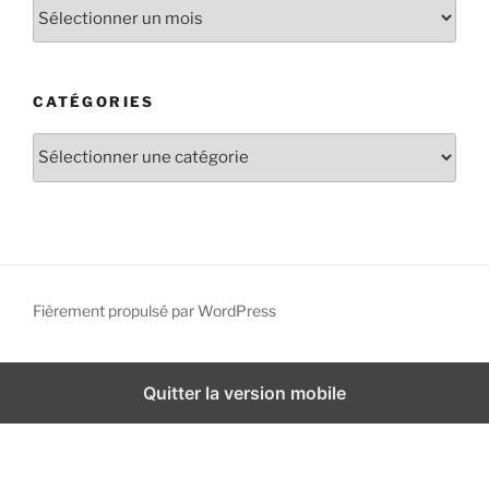
A
r
c
h
CATÉGORIES
i
v
C
e
a
s
t
é
g
o
r
Fièrement propulsé par WordPress
i
e
s
Quitter la version mobile