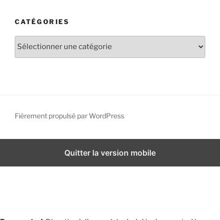
c
h
CATÉGORIES
i
v
C
e
a
s
t
é
g
o
r
Fièrement propulsé par WordPress
i
e
s
Quitter la version mobile