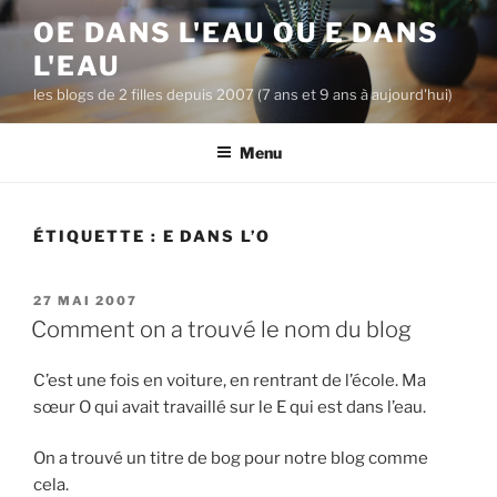
A
OE DANS L'EAU OU E DANS
l
L'EAU
l
e
les blogs de 2 filles depuis 2007 (7 ans et 9 ans à aujourd'hui)
r
a
Menu
u
c
o
ÉTIQUETTE :
E DANS L’O
n
t
P
27 MAI 2007
e
U
Comment on a trouvé le nom du blog
n
B
u
L
C’est une fois en voiture, en rentrant de l’école. Ma
I
p
É
sœur O qui avait travaillé sur le E qui est dans l’eau.
r
L
i
E
On a trouvé un titre de bog pour notre blog comme
n
cela.
c